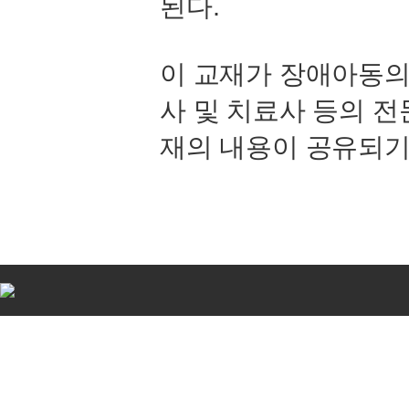
된다.
이 교재가 장애아동의 
사 및 치료사 등의 
재의 내용이 공유되기
비
아
탑-
시
알
리
스
구
입
비
아
센
터
임
심