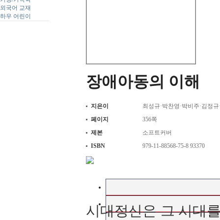
외국어 교재
하우 어린이
장애아동의 이해
지은이
최성규·박찬영·박비주·김정규
페이지
356쪽
제본
소프트커버
ISBN
979-11-88568-75-8 93370
시대정신은 그 시대를