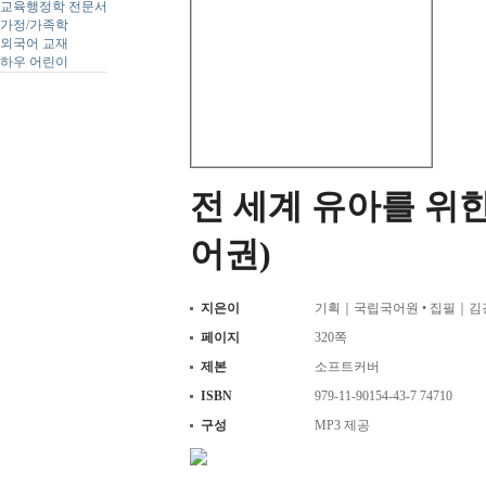
교육행정학 전문서
가정/가족학
외국어 교재
하우 어린이
전 세계 유아를 위
어권)
지은이
기획｜국립국어원 • 집필｜김
페이지
320쪽
제본
소프트커버
ISBN
979-11-90154-43-7 74710
구성
MP3 제공